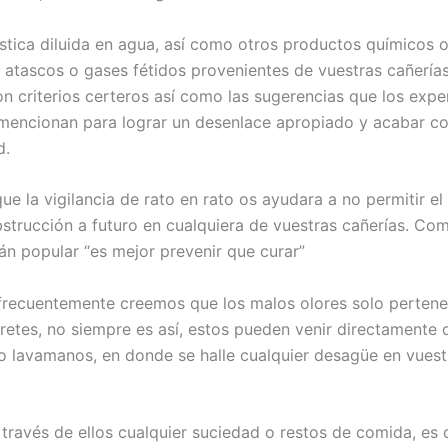
stica diluida en agua, así como otros productos químicos o
 atascos o gases fétidos provenientes de vuestras cañerías.
on criterios certeros así como las sugerencias que los expe
mencionan para lograr un desenlace apropiado y acabar co
d.
ue la vigilancia de rato en rato os ayudara a no permitir e
bstrucción a futuro en cualquiera de vuestras cañerías. C
rán popular “es mejor prevenir que curar”
frecuentemente creemos que los malos olores solo perten
tretes, no siempre es así, estos pueden venir directamente 
o lavamanos, en donde se halle cualquier desagüe en vuest
través de ellos cualquier suciedad o restos de comida, es d