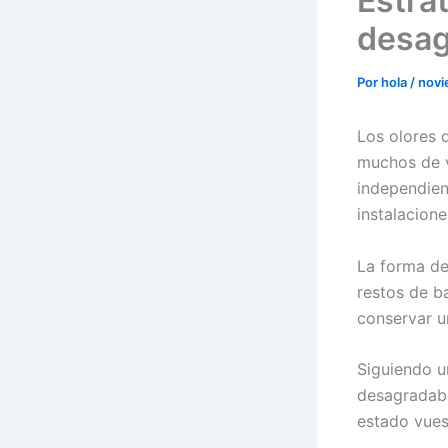
Estrat
desag
Por
hola
/
novi
Los olores 
muchos de v
independien
instalacion
La forma de
restos de b
conservar u
Siguiendo u
desagradabl
estado vues