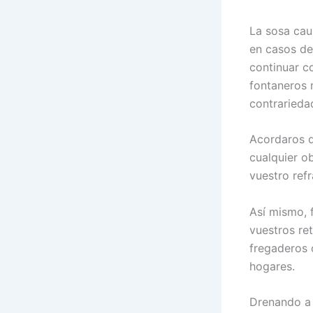
La sosa cau
en casos de
continuar c
fontaneros 
contrarieda
Acordaros q
cualquier o
vuestro ref
Así mismo, 
vuestros re
fregaderos 
hogares.
Drenando a 