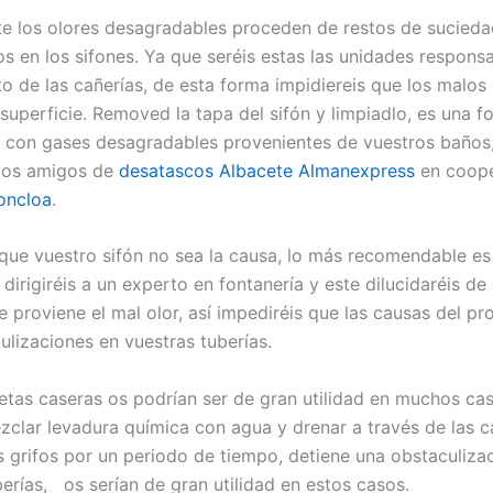
 los olores desagradables proceden de restos de sucieda
 en los sifones. Ya que seréis estas las unidades responsa
o de las cañerías, de esta forma impidiereis que los malos 
 superficie. Removed la tapa del sifón y limpiadlo, es una f
 con gases desagradables provenientes de vuestros baños,
 los amigos de
desatascos Albacete Almanexpress
en coope
oncloa
.
que vuestro sifón no sea la causa, lo más recomendable es
dirigiréis a un experto en fontanería y este dilucidaréis d
 proviene el mal olor, así impediréis que las causas del p
ulizaciones en vuestras tuberías.
etas caseras os podrían ser de gran utilidad en muchos cas
zclar levadura química con agua y drenar a través de las c
s grifos por un periodo de tiempo, detiene una obstaculiza
berías, os serían de gran utilidad en estos casos.