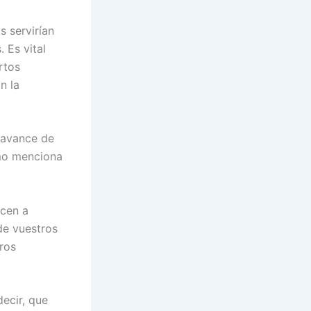
s servirían
 Es vital
rtos
n la
l avance de
omo menciona
ecen a
de vuestros
ros
ecir, que