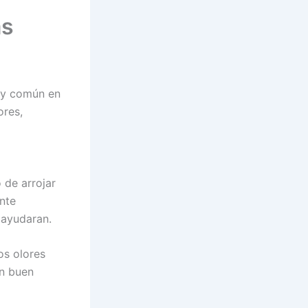
as
uy común en
ores,
 de arrojar
nte
 ayudaran.
os olores
en buen