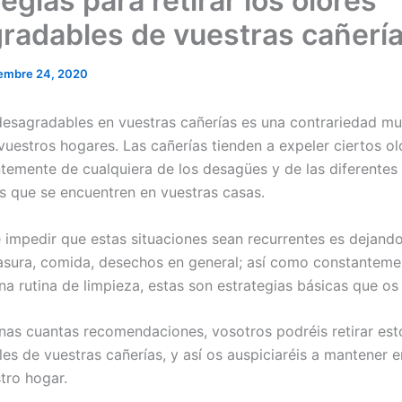
egias para retirar los olores
radables de vuestras cañerí
embre 24, 2020
desagradables en vuestras cañerías es una contrariedad m
uestros hogares. Las cañerías tienden a expeler ciertos ol
temente de cualquiera de los desagües y de las diferentes
es que se encuentren en vuestras casas.
 impedir que estas situaciones sean recurrentes es dejando
asura, comida, desechos en general; así como constanteme
na rutina de limpieza, estas son estrategias básicas que os
nas cuantas recomendaciones, vosotros podréis retirar est
es de vuestras cañerías, y así os auspiciaréis a mantener 
tro hogar.