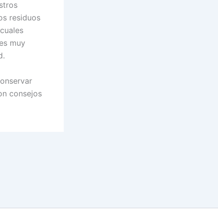
stros
os residuos
 cuales
res muy
d.
conservar
son consejos