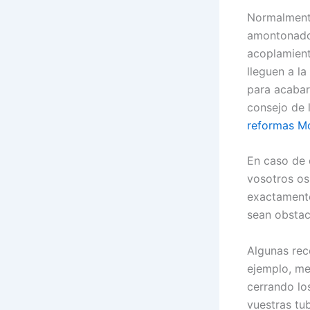
Normalmente
amontonados
acoplamient
lleguen a la
para acabar
consejo de
reformas M
En caso de 
vosotros os 
exactamente
sean obstac
Algunas rec
ejemplo, me
cerrando lo
vuestras tu