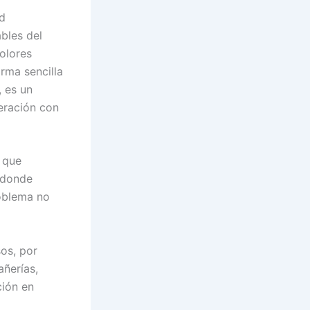
d
bles del
olores
orma sencilla
 es un
ración con
 que
e donde
roblema no
os, por
añerías,
ción en