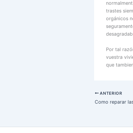
normalmente
trastes sie
orgánicos n
seguramente
desagradable
Por tal razó
vuestra viv
que tambien
ANTERIOR